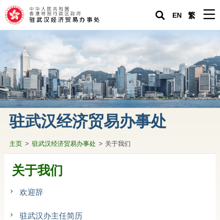
EN
繁
主页
驻武汉经济贸易办事处
紧急求助
关于香港
驻武汉经济贸易办事处
生活在内地
主页
>
驻武汉经济贸易办事处
>
关于我们
营商投资在内地
专题资料
关于我们
驻武汉办通讯
欢迎辞
香港人内地生活小百科
驻武汉办主任简历