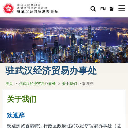
EN
繁
主页
驻武汉经济贸易办事处
紧急求助
关于香港
驻武汉经济贸易办事处
生活在内地
主页
>
驻武汉经济贸易办事处
>
关于我们
>
欢迎辞
营商投资在内地
专题资料
关于我们
驻武汉办通讯
欢迎辞
香港人内地生活小百科
欢迎浏览香港特别行政区政府驻武汉经济贸易办事处（驻