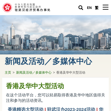
EN
繁
主页
驻武汉经济贸易办事处
紧急求助
关于香港
新闻及活动／多媒体中心
生活在内地
主页
>
新闻及活动／多媒体中心
>
香港及华中大型活动
营商投资在内地
专题资料
香港及华中大型活动
驻武汉办通讯
在这个活动平台，您可以轻易取得香港及华中地区值得关
注和参与的活动资讯。
香港人内地生活小百科
香港精选大型活动
|
驻武汉办2023-2024活动
|
华