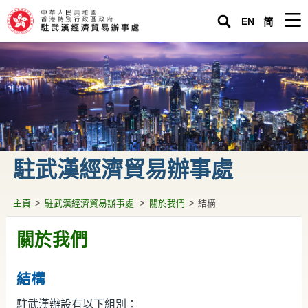
EN
简
主頁
駐武漢經濟貿易辦事處
緊急求助
關於香港
駐武漢經濟貿易辦事處
生活在內地
營商投資在內地
主頁
>
駐武漢經濟貿易辦事處
>
關於我們
>
結構
專題資料
關於我們
駐武漢辦通訊
結構
香港人內地生活小百科
駐武漢辦設有以下組別：