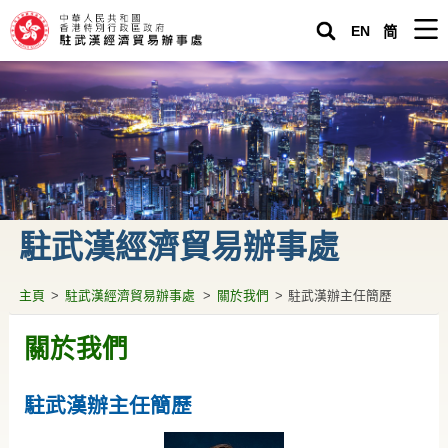
EN
简
主頁
駐武漢經濟貿易辦事處
緊急求助
關於香港
駐武漢經濟貿易辦事處
生活在內地
營商投資在內地
主頁
>
駐武漢經濟貿易辦事處
>
關於我們
>
駐武漢辦主任簡歷
專題資料
關於我們
駐武漢辦通訊
駐武漢辦主任簡歷
香港人內地生活小百科