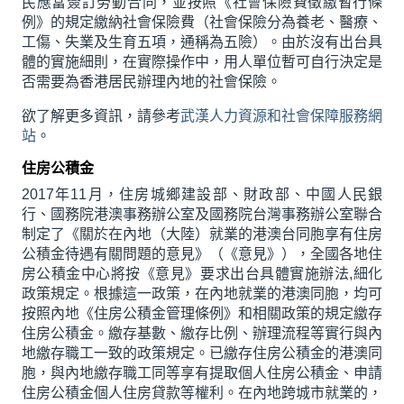
民應當簽訂勞動合同，並按照《社會保險費徵繳暫行條
例》的規定繳納社會保險費（社會保險分為養老、醫療、
工傷、失業及生育五項，通稱為五險）。由於沒有出台具
體的實施細則，在實際操作中，用人單位暫可自行決定是
否需要為香港居民辦理內地的社會保險。
欲了解更多資訊，請參考
武漢人力資源和社會保障服務網
站
。
住房公積金
2017年11月，住房城鄉建設部、財政部、中國人民銀
行、國務院港澳事務辦公室及國務院台灣事務辦公室聯合
制定了《關於在內地（大陸）就業的港澳台同胞享有住房
公積金待遇有關問題的意見》（《意見》），全國各地住
房公積金中心將按《意見》要求出台具體實施辦法,細化
政策規定。根據這一政策，在內地就業的港澳同胞，均可
按照內地《住房公積金管理條例》和相關政策的規定繳存
住房公積金。繳存基數、繳存比例、辦理流程等實行與內
地繳存職工一致的政策規定。已繳存住房公積金的港澳同
胞，與內地繳存職工同等享有提取個人住房公積金、申請
住房公積金個人住房貸款等權利。在內地跨城市就業的，