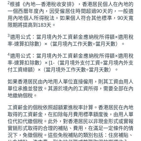
2
根據《內地—香港稅收安排》，香港居民個人在內地的
一個西曆年度內，因受僱居住時間超過90天的，一般適
用內地個人所得稅法。如果個人符合其他標準，90天寬
限期將提高到183天。
3
適用公式：當月境內外工資薪金應納稅所得額×適用稅
率-速算扣除數）×（當月境內工作天數÷當月天數）。
4
適用公式：當月境內外工資薪金應納稅所得額×適用稅
率-速算扣除數）× [1-（當月境外支付工資÷當月境內外支
付工資總額）×（當月境外工作天數÷當月天數）。
如果香港居民由內地用人單位直接僱用，則其工資由用人
單位承擔並發放。其源於境內的工資所得，需要全部在內
地繳納個稅。
工資薪金的個稅依照超額累進稅率計算。香港居民在內地
取得的工資薪金，在扣除每月費用標準額度後，由用人單
位代扣代繳個稅。此外，對香港居民以非現金形式或實報
實銷形式取得的合理的補貼、費用，在滿足一定條件的情
況下，免徵個稅。這些免稅補貼的類別包括：住房補貼、