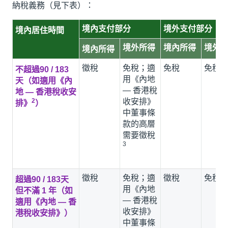
納稅義務（見下表）：
境內支付部分
境外支付部分
境內居住時間
境外所得
境內所得
境外
境內所得
徵稅
免稅；適
免稅
免稅
不超過90 / 183
用《內地
天（如適用《內
— 香港稅
地 — 香港稅收安
2
收安排》
排》
）
中董事條
款的高層
需要徵稅
3
徵稅
免稅；適
徵稅
免稅
超過90 / 183天
用《內地
但不滿 1 年（如
— 香港稅
適用《內地 — 香
收安排》
港稅收安排》）
中董事條