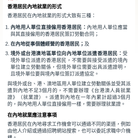
新聞及活動／多媒體中心
香港居民內地就業的形式
香港居民在內地就業的形式大致有三種：
香港特區政府駐內地辦事處
內地用人單位直接僱用香港居民：
內地用人單位應當
相關網站
與其直接僱用的香港居民簽訂勞動合同；
在內地從事個體經營的香港居民；
及
境外或台港澳地區單位向內地單位派遣香港居民：
受
境外單位派遣的香港居民，不需要與接受派遣的境內
單位建立勞動關係，但境外單位需要出具派遣證明，
且境外單位要與境內單位簽訂派遣協定。
與境外或台、港、澳地區用人單位建立勞動關係並受其派
遣到內地不足3個月的，不需要辦理《台港澳人員就業
證》（就業證）。派遣到內地在一年內累計超過3個月
的，與內地用人單位直接僱用一樣，需要辦理就業證。
在內地就業應注意事項
香港居民在內地尋求工作機會可以通過不同的渠道，例如
由他人介紹或通過招聘網站搜索，也可以委託求職中介機
構。