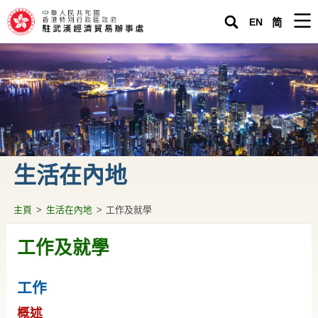
EN
简
主頁
駐武漢經濟貿易辦事處
緊急求助
關於香港
生活在內地
生活在內地
營商投資在內地
主頁
>
生活在內地
>
工作及就學
專題資料
工作及就學
駐武漢辦通訊
工作
香港人內地生活小百科
概述