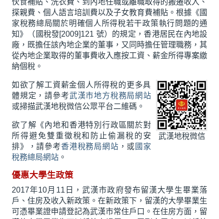
伙食補貼、洗衣費、到內地任職或離職取得的搬遷收入、
探親費、個人語言培訓費以及子女教育費補貼。根據《國
家稅務總局關於明確個人所得稅若干政策執行問題的通
知》（國稅發[2009]121 號）的規定，香港居民在內地設
廠，既擔任該內地企業的董事，又同時擔任管理職務，其
從內地企業取得的董事費收入應按工資、薪金所得專案繳
納個稅。
如欲了解工資薪金個人所得稅的更多具
體規定，請參考
武漢市地方稅務局網站
或掃描武漢地稅微信公眾平台二維碼。
欲了解《內地和香港特別行政區關於對
所得避免雙重徵稅和防止偷漏稅的安
武漢地稅微信
排》，請參考
香港稅務局網站
，或
國家
稅務總局網站
。
優惠大學生政策
2017年10月11日，武漢市政府發布留漢大學生畢業落
戶、住房及收入新政策。在新政策下，留漢的大學畢業生
可憑畢業證申請登記為武漢市常住戶口。在住房方面，留