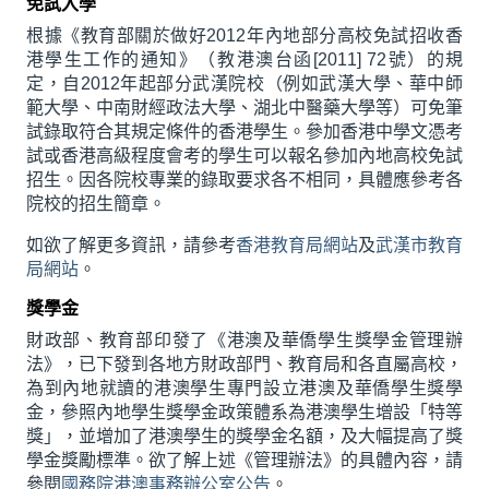
免試入學
根據《教育部關於做好2012年內地部分高校免試招收香
港學生工作的通知》（教港澳台函[2011] 72號）的規
定，自2012年起部分武漢院校（例如武漢大學、華中師
範大學、中南財經政法大學、湖北中醫藥大學等）可免筆
試錄取符合其規定條件的香港學生。參加香港中學文憑考
試或香港高級程度會考的學生可以報名參加內地高校免試
招生。因各院校專業的錄取要求各不相同，具體應參考各
院校的招生簡章。
如欲了解更多資訊，請參考
香港教育局網站
及
武漢市教育
局網站
。
獎學金
財政部、教育部印發了《港澳及華僑學生獎學金管理辦
法》，已下發到各地方財政部門、教育局和各直屬高校，
為到內地就讀的港澳學生專門設立港澳及華僑學生獎學
金，參照內地學生獎學金政策體系為港澳學生增設「特等
獎」，並增加了港澳學生的獎學金名額，及大幅提高了獎
學金獎勵標準。欲了解上述《管理辦法》的具體內容，請
參閱
國務院港澳事務辦公室公告
。