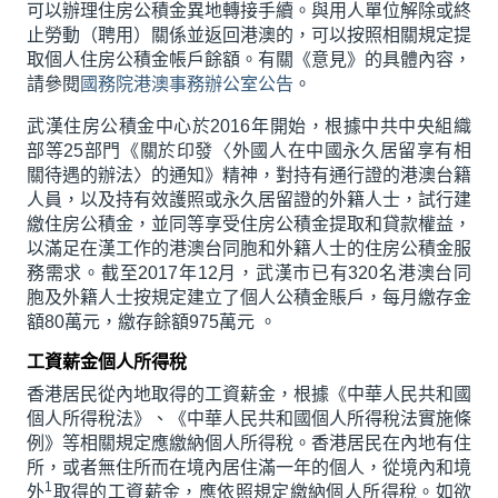
可以辦理住房公積金異地轉接手續。與用人單位解除或終
止勞動（聘用）關係並返回港澳的，可以按照相關規定提
取個人住房公積金帳戶餘額。有關《意見》的具體內容，
請參閱
國務院港澳事務辦公室公告
。
武漢住房公積金中心於2016年開始，根據中共中央組織
部等25部門《關於印發〈外國人在中國永久居留享有相
關待遇的辦法〉的通知》精神，對持有通行證的港澳台籍
人員，以及持有效護照或永久居留證的外籍人士，試行建
繳住房公積金，並同等享受住房公積金提取和貸款權益，
以滿足在漢工作的港澳台同胞和外籍人士的住房公積金服
務需求。截至2017年12月，武漢市已有320名港澳台同
胞及外籍人士按規定建立了個人公積金賬戶，每月繳存金
額80萬元，繳存餘額975萬元 。
工資薪金個人所得稅
香港居民從內地取得的工資薪金，根據《中華人民共和國
個人所得稅法》、《中華人民共和國個人所得稅法實施條
例》等相關規定應繳納個人所得稅。香港居民在內地有住
所，或者無住所而在境內居住滿一年的個人，從境內和境
1
外
取得的工資薪金，應依照規定繳納個人所得稅。如欲