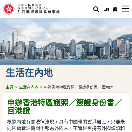
EN
简
主頁
駐武漢經濟貿易辦事處
緊急求助
關於香港
生活在內地
生活在內地
營商投資在內地
主頁
>
生活在內地
>
申辦香港特區護照／簽證身份書／回港證
專題資料
申辦香港特區護照／簽證身份書／
回港證
駐武漢辦通訊
根據內地有關法律法規，具有中國籍的香港居民，只要未
香港人內地生活小百科
向國籍管理機關申報為外國人，不管是否持有外國護照和