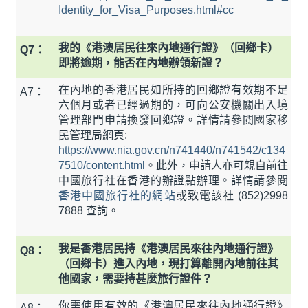
Identity_for_Visa_Purposes.html#cc
我的《港澳居民往來內地通行證》（回鄉卡）
Q7：
即將逾期，能否在內地辦領新證？
在內地的香港居民如所持的回鄉證有效期不足
A7：
六個月或者已經過期的，可向公安機關出入境
管理部門申請換發回鄉證。詳情請參閱國家移
民管理局網頁:
https://www.nia.gov.cn/n741440/n741542/c134
7510/content.html
。此外，申請人亦可親自前往
中國旅行社在香港的辦證點辦理。詳情請參閱
香港中國旅行社的網站
或致電該社 (852)2998
7888 查詢。
我是香港居民持《港澳居民來往內地通行證》
Q8：
（回鄉卡）進入內地，現打算離開內地前往其
他國家，需要持甚麼旅行證件？
你需使用有效的《港澳居民來往內地通行證》
A8：