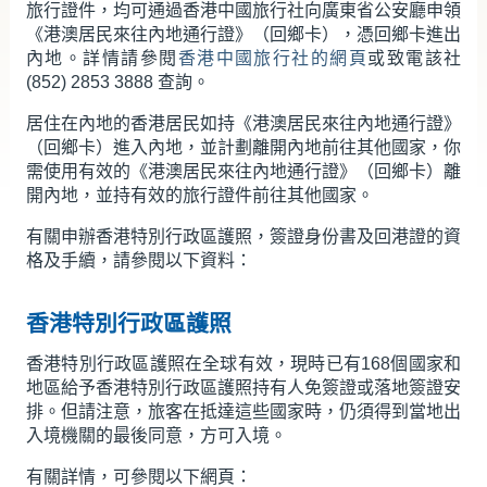
旅行證件，均可通過香港中國旅行社向廣東省公安廳申領
新聞及活動／多媒體中心
《港澳居民來往內地通行證》（回鄉卡），憑回鄉卡進出
內地。詳情請參閱
香港中國旅行社的網頁
或致電該社
香港特區政府駐內地辦事處
(852) 2853 3888 查詢。
相關網站
居住在內地的香港居民如持《港澳居民來往內地通行證》
（回鄉卡）進入內地，並計劃離開內地前往其他國家，你
需使用有效的《港澳居民來往內地通行證》（回鄉卡）離
開內地，並持有效的旅行證件前往其他國家。
有關申辦香港特別行政區護照，簽證身份書及回港證的資
格及手續，請參閱以下資料：
香港特別行政區護照
香港特別行政區護照在全球有效，現時已有168個國家和
地區給予香港特別行政區護照持有人免簽證或落地簽證安
排。但請注意，旅客在抵達這些國家時，仍須得到當地出
入境機關的最後同意，方可入境。
有關詳情，可參閱以下網頁：