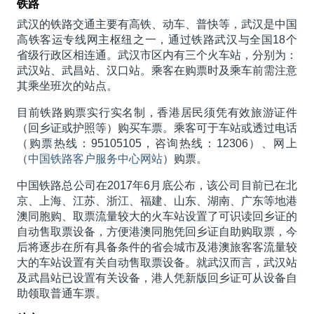
铁路
武汉的铁路交通主要有高铁、动车、普快等，武汉是中国
高铁客运专线网主枢纽之一，通过铁路武汉与全国18个
省级行政区相连通。武汉市区内有三个火车站，分别为：
武汉站、武昌站、汉口站。乘客在购票时及乘车前需注意
其乘坐班次的站点。
目前铁路购票实行实名制，香港居民须凭有效旅游证件
（回乡证或护照等）购买车票。乘客可于车站或透过电话
（购票热线：95105105，咨询热线：12306）、网上
（
中国铁路客户服务中心网站
）购票。
中国铁路总公司在2017年6月底公布，该公司目前已在北
京、上海、江苏、浙江、福建、山东、湖南、广东等地港
澳同胞购、取票流量较大的火车站设置了可识读回乡证的
自动售取票设备，方便港澳同胞凭回乡证自助购取票，今
后将逐步在所有具备条件的省会城市及港澳旅客客流量较
大的车站设置有关自动售取票设备。就武汉而言，武汉站
及武昌站已设置有关设备，港人凭新版回乡证可从设备自
助领取普通车票。