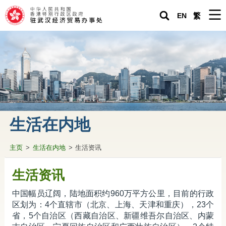
EN
繁
主页
驻武汉经济贸易办事处
紧急求助
关于香港
生活在内地
生活在内地
主页
>
生活在内地
>
生活资讯
营商投资在内地
专题资料
生活资讯
驻武汉办通讯
中国幅员辽阔，陆地面积约960万平方公里，目前的行政
区划为：4个直辖市（北京、上海、天津和重庆），23个
香港人内地生活小百科
省，5个自治区（西藏自治区、新疆维吾尔自治区、内蒙