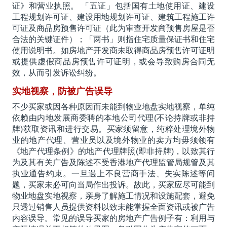
证》和营业执照。 「五证」包括国有土地使用证、建设
工程规划许可证、建设用地规划许可证、建筑工程施工许
可证及商品房预售许可证（此为审查开发商预售房屋是否
合法的关键证件）；「两书」则指住宅质量保证书和住宅
使用说明书。如房地产开发商未取得商品房预售许可证明
或提供虚假商品房预售许可证明，或会导致购房合同无
效，从而引发诉讼纠纷。
实地视察，防被广告误导
不少买家或因各种原因而未能到物业地盘实地视察，单纯
依赖由内地发展商委聘的本地公司代理(不论持牌或非持
牌)获取资讯和进行交易。买家须留意，纯粹处理境外物
业的地产代理、营业员以及境外物业的卖方均毋须领有
《地产代理条例》的地产代理牌照(即非持牌)，以致其行
为及其有关广告及陈述不受香港地产代理监管局规管及其
执业通告约束。一旦遇上不良营商手法、失实陈述等问
题，买家未必可向当局作出投诉。故此，买家应尽可能到
物业地盘实地视察，亲身了解施工情况和设施配套，避免
只透过销售人员提供资料以致未能掌握全面资讯或被广告
内容误导。常见的误导买家的房地产广告例子有：利用与