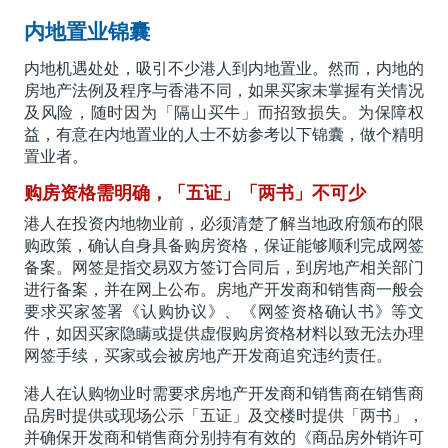
内地置业锦囊
内地机遇处处，吸引不少港人到内地置业。然而，内地的
房地产法例及程序与香港不同，如果买家未掌握有关情况
及风险，随时因为「隔山买牛」而招致损失。为保障权
益，有意在内地置业的人士不妨参考以下锦囊，做个精明
置业者。
购房资格需明确，「五证」「两书」不可少
港人在投资内地物业前，必须清楚了解当地政府颁布的限
购政策，确认自身具备购房资格，保证能够顺利完成网签
备案。网签是指交易双方签订合同后，到房地产相关部门
进行备案，并在网上公布。房地产开发商和销售商一般会
要求买家签署《认购协议》、《网签资格确认书》等文
件，如因买家隐瞒或提供虚假购房资格材料以致无法办理
网签手续，买家或会被房地产开发商追究违约责任。
港人在认购物业时需要求房地产开发商和销售商在销售商
品房时提供或现场公示「五证」及交楼时提供「两书」，
并确保开发商和销售商分别持有有效的《商品房外销许可