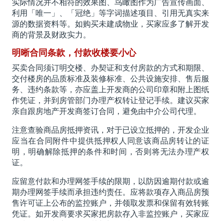
实际情况并不相符的效果图、鸟瞰图作为广告宣传画面、
利用「唯一」、「冠绝」等字词描述项目、引用无真实来
源的数据资料等。如购买未建成物业，买家应多了解开发
商的背景及财政实力。
明晰合同条款，付款收楼要小心
买卖合同须订明交楼、办契证和支付房款的方式和期限、
交付楼房的品质标准及装修标准、公共设施安排、售后服
务、违约条款等，亦应盖上开发商的公司印章和附上图纸
作凭证，并到房管部门办理产权转让登记手续。建议买家
亲自跟房地产开发商签订合同，避免由中介公司代理。
注意查验商品房抵押资讯，对于已设立抵押的，开发企业
应当在合同附件中提供抵押权人同意该商品房转让的证
明，明确解除抵押的条件和时间，否则将无法办理产权
证。
应留意付款和办理网签手续的限期，以防因逾期付款或逾
期办理网签手续而承担违约责任。应将款项存入商品房预
售许可证上公布的监控账户，并领取发票和保留有效转账
凭证。如开发商要求买家把房款存入非监控账户，买家应