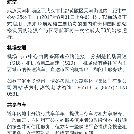
航空
武汉天河机场位于武汉市北部黄陂区天河街境内，距市中
心约25公里。自2017年8月31日上午6时起，T3航站楼正
式启用，原来T2航站楼主要负责的国内航班和国际航站
楼负责的港澳台与国际航班将一次性转入T3航站楼运
行。
机场交通
机场与市中心由两条高速公路连接，分别是机场高速
（S18）和机场第二高速（S19）。机场设有通往省内主
要城市的长途汽车、直达市区的机场巴士和的士服务站。
如欲了解更多资讯，请参考
湖北公路客运（集团）有限公
司网站
或拨打热线电话咨询：96513 或 (8627) 5123
0531。
共享单车
近年内地十分流行共享单车，提供自行车时租共享服务。
一般而言，不同租车公司的服务使用者须先缴付不同数额
的按金才可使用服务，但亦有一些购物平台提供免按金租
车服务。详情可浏览一般搜索网站的介绍。