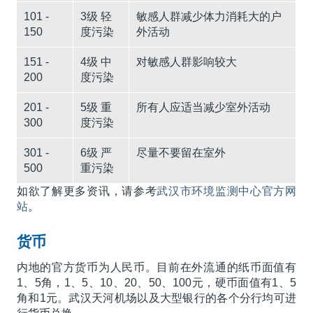
101 -
3级 轻
敏感人群减少体力消耗大的户
150
度污染
外活动
151 -
4级 中
对敏感人群影响较大
200
度污染
201 -
5级 重
所有人应适当减少室外活动
300
度污染
301 -
6级 严
尽量不要留在室外
500
重污染
如欲了解更多资讯，请参考
武汉市环境监测中心官方网
站
。
货币
内地的官方货币为人民币。目前在外流通的纸币面值有
1、5角，1、5、10、20、50、100元，硬币面值有1、5
角和1元。武汉天河机场以及大型银行的各个分行均可进