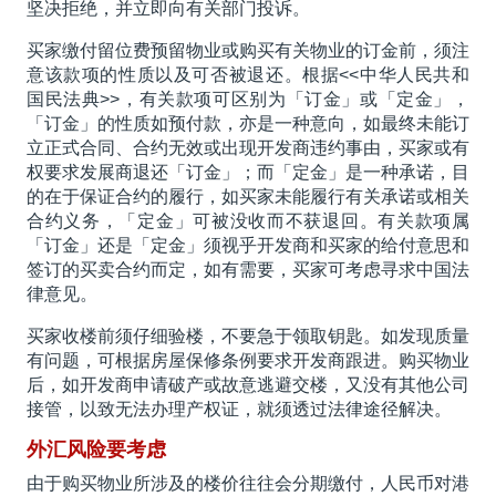
坚决拒绝，并立即向有关部门投诉。
买家缴付留位费预留物业或购买有关物业的订金前，须注
意该款项的性质以及可否被退还。根据<<中华人民共和
国民法典>>，有关款项可区别为「订金」或「定金」，
「订金」的性质如预付款，亦是一种意向，如最终未能订
立正式合同、合约无效或出现开发商违约事由，买家或有
权要求发展商退还「订金」；而「定金」是一种承诺，目
的在于保证合约的履行，如买家未能履行有关承诺或相关
合约义务，「定金」可被没收而不获退回。有关款项属
「订金」还是「定金」须视乎开发商和买家的给付意思和
签订的买卖合约而定，如有需要，买家可考虑寻求中国法
律意见。
买家收楼前须仔细验楼，不要急于领取钥匙。如发现质量
有问题，可根据房屋保修条例要求开发商跟进。购买物业
后，如开发商申请破产或故意逃避交楼，又没有其他公司
接管，以致无法办理产权证，就须透过法律途径解决。
外汇风险要考虑
由于购买物业所涉及的楼价往往会分期缴付，人民币对港