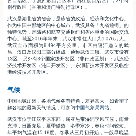
古自治区、宁夏回族自治区和广西壮族自治区），2个特
新闻及活动／多媒体中心
别行政区（香港和澳门特别行政区）。
香港特区政府驻内地办事处
武汉是湖北省的省会，是该省的政治、经济和文化中心。
作为中国中部地区的中心城市，武汉具备「九省通衢」的
相关网站
独特优势，是陆路和航空交通枢纽和省内重要的国际交流
中心。截至2016年年末，武汉市常住人口为1,076万人。
武汉全市面积为8,494平方公里。市区由隔江鼎立的武
昌、汉口及汉阳三部分组成，通称武汉三镇。武汉市设有
13区，另外有3个国家级开发区（非行政区划）：武汉经
济技术开发区（沌口开发区）、东湖新技术开发区及临空
港经济技术开发区。
气候
中国地域辽阔，各地气候各有特色，差异甚大。如希望了
解各地的最新天气情况，可参阅
中国气象局网站
。
武汉市位于江汉平原东部，属亚热带湿润季风气候，雨量
充沛，日照充足，夏季酷热，冬季寒冷，春秋时间较短。
年平均气温在15-18度。春季从三月初开始，一般早晚温