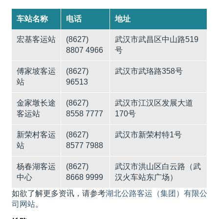
车站名称
电话
地址
宏基客运站
(8627)
武汉市武昌区中山路519
8807 4966
号
傅家坡客运
(8627)
武汉市武珞路358号
站
96513
金家墩长途
(8627)
武汉市江汉区发展大道
客运站
8558 7777
170号
新荣村客运
(8627)
武汉市新荣村特1号
站
8577 7988
杨春湖客运
(8627)
武汉市洪山区白云路（武
中心
8668 9999
汉火车站东广场）
如欲了解更多资讯，请参考
湖北公路客运（集团）有限公
司网站
。