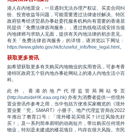
港人在内地置业，一旦遇到无法办理产权证、买卖合同纠
纷、投资收益等问题，可能需要透过法律途径解决。特区
政府驻粤经济贸易办事处委托服务机构向有需要的香港居
民提供「免费法律咨询服务」，透过热线电话或安排当值
内地律师与求助人见面，提供有关内地法律的初步意见。
有关「免费法律咨询服务」的详情，请浏览以下网址﹕
https://www.gdeto.gov.hk/tc/useful_info/free_legal.html
。
获取更多资讯
如希望获取更多有关购买内地物业的实用资讯，可参考香
港特区政府五个驻内地办事处网站上的港人内地生活小百
科。
此外，香港的地产代理监管局网站专页
(
http://outsideHK.eaa.org.hk
) 亦有为消费者提供一些境外
置业资讯作参考之用，当中包括方便准买家概览的《境外
置业要「究」SMART》小册子。地产代理监管局在2022
年推出了教育口号：「境外楼花买唔买？计过风险先好
买！」及一系列简单易明的动画短片，带出购买任何境外
物业，特别是未建成的楼花项目，均存在很大风险。市民