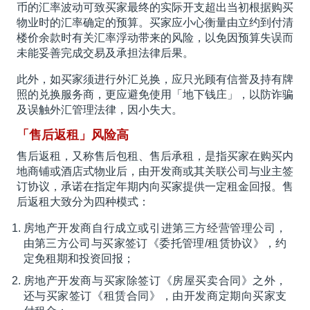
币的汇率波动可致买家最终的实际开支超出当初根据购买
物业时的汇率确定的预算。买家应小心衡量由立约到付清
楼价余款时有关汇率浮动带来的风险，以免因预算失误而
未能妥善完成交易及承担法律后果。
此外，如买家须进行外汇兑换，应只光顾有信誉及持有牌
照的兑换服务商，更应避免使用「地下钱庄」，以防诈骗
及误触外汇管理法律，因小失大。
「售后返租」风险高
售后返租，又称售后包租、售后承租，是指买家在购买内
地商铺或酒店式物业后，由开发商或其关联公司与业主签
订协议，承诺在指定年期内向买家提供一定租金回报。售
后返租大致分为四种模式：
房地产开发商自行成立或引进第三方经营管理公司，
由第三方公司与买家签订《委托管理/租赁协议》，约
定免租期和投资回报；
房地产开发商与买家除签订《房屋买卖合同》之外，
还与买家签订《租赁合同》，由开发商定期向买家支