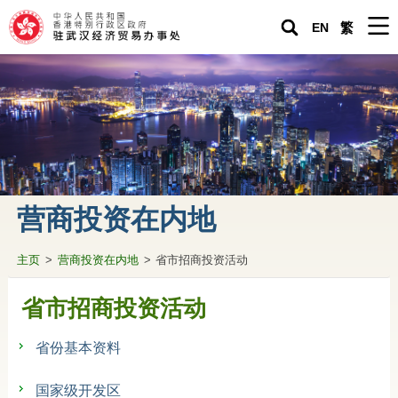
EN
繁
主页
驻武汉经济贸易办事处
紧急求助
关于香港
营商投资在内地
生活在内地
主页
>
营商投资在内地
>
省市招商投资活动
营商投资在内地
专题资料
省市招商投资活动
驻武汉办通讯
省份基本资料
香港人内地生活小百科
国家级开发区